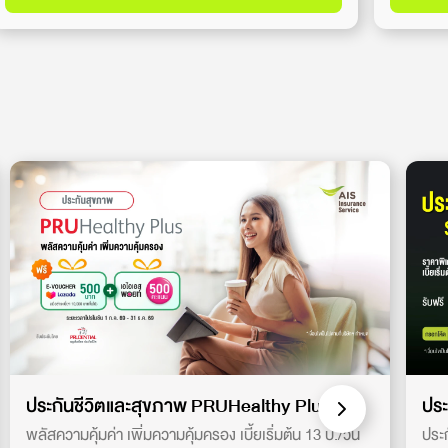
ประกันชีวิตและสุขภาพ PRUHealthy Plus
ประ
พลัสความคุ้มค่า เพิ่มความคุ้มครอง เบี้ยเริ่มต้น 13 บ./วัน
ประก