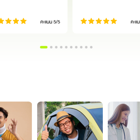
คะแนน 5/5
คะแน