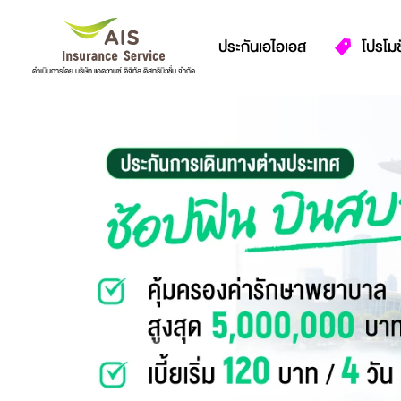
ประกันเอไอเอส
โปรโมช
ดำเนินการโดย บริษัท แอดวานซ์ ดิจิทัล ดิสทริบิวชั่น จำกัด