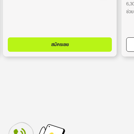
6,3
ช่วย
สมัครเลย